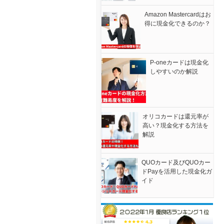
Amazon Mastercardはお
得に現金化できるのか？
P-oneカードは現金化
しやすいのか解説
オリコカードは還元率が
高い？現金化する方法を
解説
QUOカード及びQUOカー
ドPayを活用した現金化ガ
イド