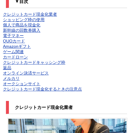
▼目次
クレジットカード現金化業者
ショッピング枠の使用
個人で商品を現金化
新幹線の回数券購入
電子マネー
QUOカード
Amazonギフト
ゲーム関連
カードローン
クレジットカードキャッシング枠
返品
オンライン決済サービス
メルカリ
オークションサイト
クレジットカード現金化するときの注意点
クレジットカード現金化業者