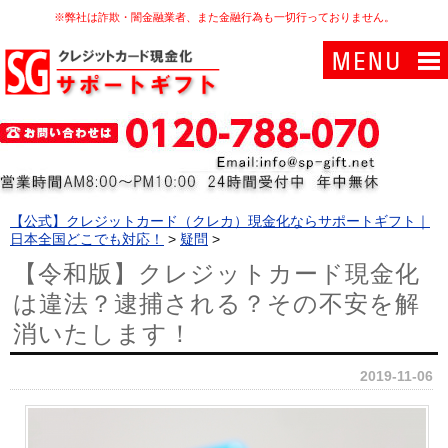
※弊社は詐欺・闇金融業者、また金融行為も一切行っておりません。
【公式】クレジットカード（クレカ）現金化ならサポートギフト｜
日本全国どこでも対応！
>
疑問
>
【令和版】クレジットカード現金化
は違法？逮捕される？その不安を解
消いたします！
2019-11-06