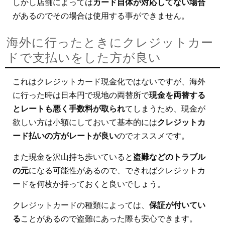
しかし店舗によっては
カード自体が対応してない場合
があるのでその場合は使用する事ができません。
海外に行ったときにクレジットカー
ドで支払いをした方が良い
これはクレジットカード現金化ではないですが、海外
に行った時は日本円で現地の両替所で
現金を両替する
とレートも悪く手数料が取られ
てしまうため、現金が
欲しい方は小額にしておいて基本的には
クレジットカ
ード払いの方がレートが良い
のでオススメです。
また現金を沢山持ち歩いていると
盗難などのトラブル
の元
になる可能性があるので、できればクレジットカ
ードを何枚か持っておくと良いでしょう。
クレジットカードの種類によっては、
保証が付いてい
る
ことがあるので盗難にあった際も安心できます。